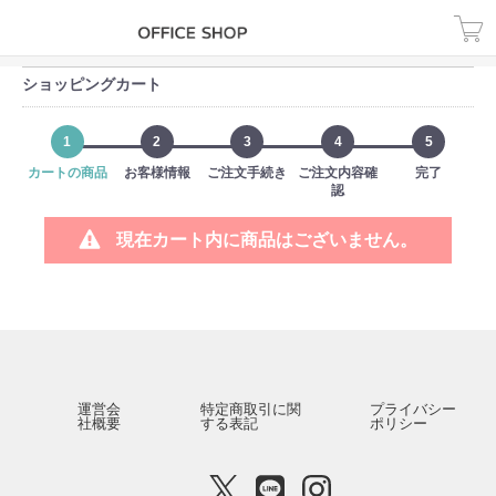
ショッピングカート
1
2
3
4
5
カートの商品
お客様情報
ご注文手続き
ご注文内容確
完了
認
現在カート内に商品はございません。
運営会
特定商取引に関
プライバシー
社概要
する表記
ポリシー