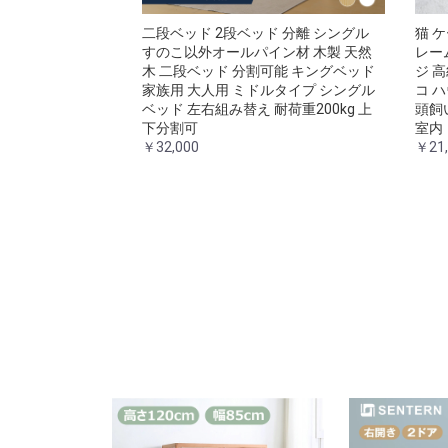
二段ベッド 2段ベッド 分離 シングル
猫 
すのこ以外オールパイン材 木製 天然
レー
木 二段ベッド 分割可能 キングベッド
ジ 
家族用 大人用 ミドルタイプ シングル
コ ハ
ベッド 左右組み替え 耐荷重200kg 上
頭飼
下分割可
室内
￥32,000
￥21,