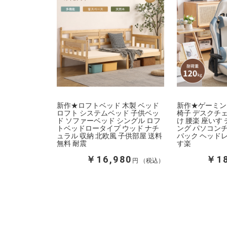
新作★ロフトベッド 木製 ベッド
新作★ゲーミン
ロフト システムベッド 子供ベッ
椅子 デスクチェ
ド ソファーベッド シングル ロフ
け 腰楽 座いす
トベッドロータイプ ウッド ナチ
ング パソコンチ
ュラル 収納 北欧風 子供部屋 送料
バック ヘッドレ
無料 耐震
す楽
￥16,980
￥18
円