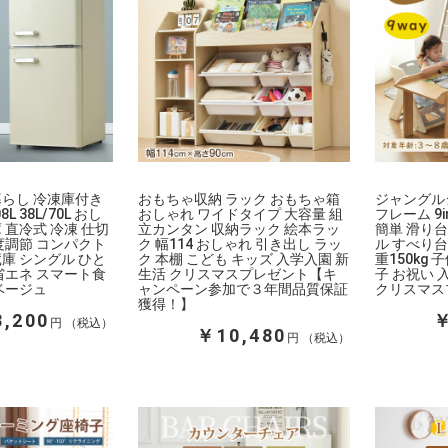
暮らし 冷凍庫付き
おもちゃ収納 ラック おもちゃ箱
ジャングル
L 38L/70L おし
おしゃれ ワイドタイプ 大容量 組
フレーム 9i
 直冷式 冷凍 仕切
立カンタン 収納ラック 絵本ラッ
簡単 滑り台
度調節 コンパクト
ク 幅114 おしゃれ 引き出し ラッ
ル すべり台
庫 シングル ひと
ク 本棚 こども キッズ 入学入園 新
重150kg 
省エネ スマート食
生活 クリスマスプレゼント【キ
子 お祝い 
ベージュ
ャンペーン参加で３年間品質保証
クリスマス
獲得！】
,200
￥
円
￥10,480
円