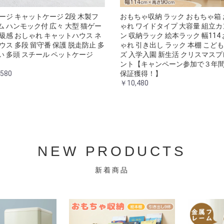
ケージ キャットケージ 2段 木製フ
おもちゃ収納 ラック おもちゃ箱
ム ハンモック付 広々 大型 猫ゲー
ゃれ ワイドタイプ 大容量 組立
高級感 おしゃれ キャットハウス ネ
ン 収納ラック 絵本ラック 幅114
ウス 多段 留守番 保護 脱走防止 多
ゃれ 引き出し ラック 本棚 こども
い 多頭 スチール ペットケージ
ズ 入学入園 新生活 クリスマス
ント【キャンペーン参加で３年
580
保証獲得！】
￥10,480
NEW PRODUCTS
新着商品