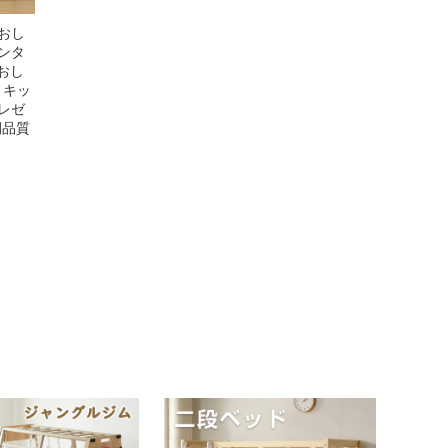
 おし
カンタ
 おし
 キッ
プレゼ
間品質