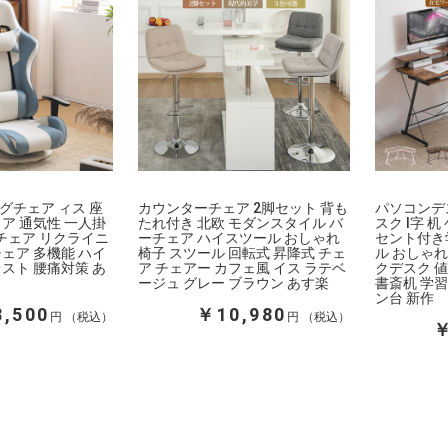
グチェア ィス 座
カウンターチェア 2脚セット 背も
パソコンデス
ア 通気性 一人掛
たれ付き 北欧 モダンスタイル バ
スク l字 
 チェア リクライニ
ーチェア ハイスツール おしゃれ
セント付き
ェア 多機能 ハイ
椅子 スツール 回転式 昇降式 チェ
ル おしゃれ
スト 腰痛対策 あ
ア チェアー カフェ風 イス ラテベ
クデスク 
ージュ グレー ブラウン あす楽
書斎机 学習
ン台 新作
,500
￥10,980
円
円
￥