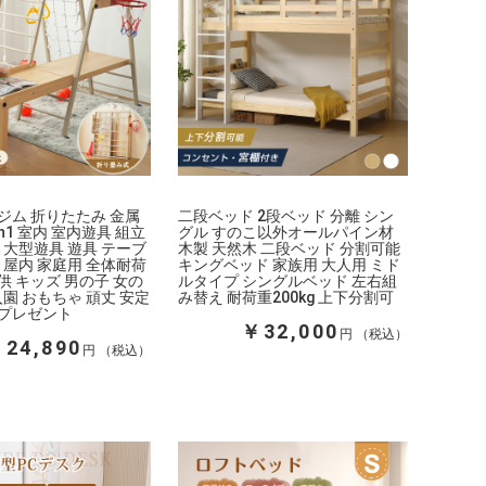
ジム 折りたたみ 金属
二段ベッド 2段ベッド 分離 シン
n1 室内 室内遊具 組立
グル すのこ以外オールパイン材
 大型遊具 遊具 テーブ
木製 天然木 二段ベッド 分割可能
 屋内 家庭用 全体耐荷
キングベッド 家族用 大人用 ミド
子供 キッズ 男の子 女の
ルタイプ シングルベッド 左右組
入園 おもちゃ 頑丈 安定
み替え 耐荷重200kg 上下分割可
プレゼント
￥32,000
円
24,890
円